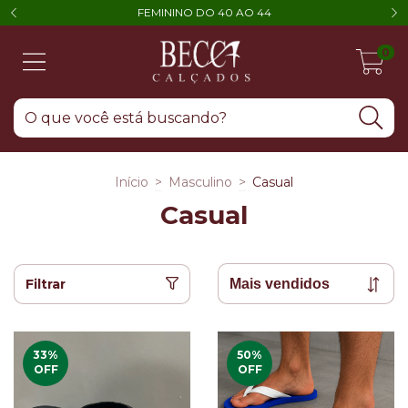
FEMININO DO 40 AO 44
0
Início
>
Masculino
>
Casual
Casual
Filtrar
33
%
50
%
OFF
OFF