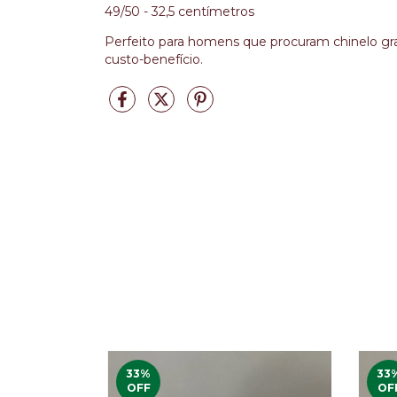
49/50 - 32,5 centímetros
Perfeito para homens que procuram chinelo gra
custo-benefício.
33
%
33
OFF
OF