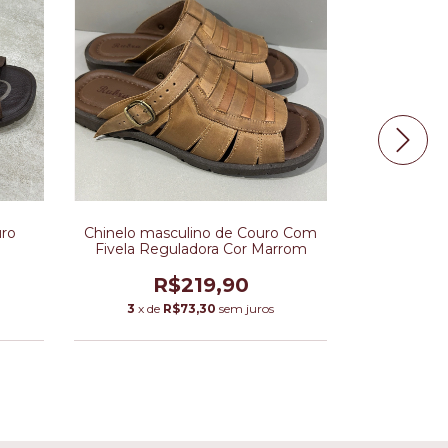
uro
Chinelo masculino de Couro Com
Sandália M
Fivela Reguladora Cor Marrom
Velcro
R$219,90
R
3
x de
R$73,30
sem juros
3
x de