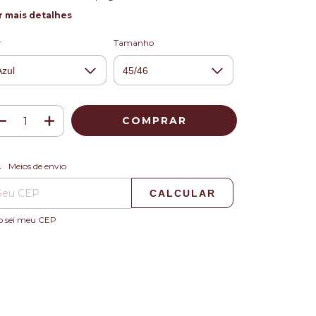
r mais detalhes
r
Tamanho
ALTERAR CEP
regas para o CEP:
Meios de envio
CALCULAR
o sei meu CEP