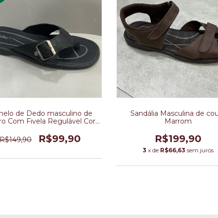
nelo de Dedo masculino de
Sandália Masculina de co
o Com Fivela Regulável Cor
Marrom
Preta
R$99,90
R$199,90
R$149,90
3
x de
R$66,63
sem juros