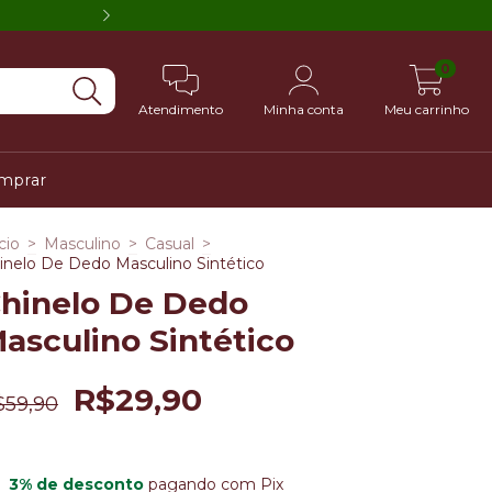
MASCULINO DO 4
0
Atendimento
Minha conta
Meu carrinho
mprar
cio
>
Masculino
>
Casual
>
inelo De Dedo Masculino Sintético
hinelo De Dedo
asculino Sintético
R$29,90
$59,90
3% de desconto
pagando com Pix