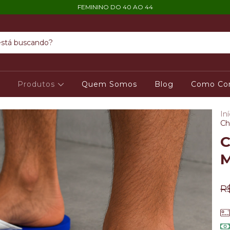
FEMININO DO 40 AO 44
o
Produtos
Quem Somos
Blog
Como Co
Iní
Ch
C
M
R