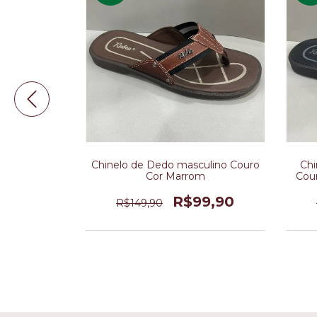
e couro com
Chinelo de Dedo masculino Couro
Chi
r Preta
Cor Marrom
Cour
90
R$99,90
R$149,90
m juros