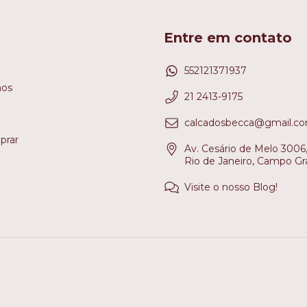
Entre em contato
552121371937
os
21 2413-9175
calcadosbecca@gmail.c
rar
Av. Cesário de Melo 3006, 
Rio de Janeiro, Campo Gr
Visite o nosso Blog!