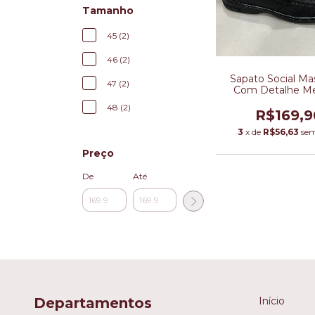
Tamanho
45 (2)
46 (2)
Sapato Social Ma
47 (2)
Com Detalhe Me
48 (2)
R$169,9
3
x de
R$56,63
sem
Preço
De
Até
Departamentos
Início