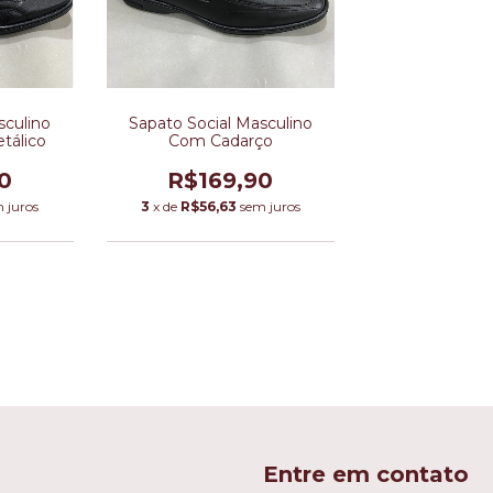
sculino
Sapato Social Masculino
tálico
Com Cadarço
0
R$169,90
 juros
3
x de
R$56,63
sem juros
Entre em contato