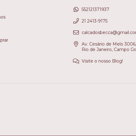
552121371937
os
21 2413-9175
calcadosbecca@gmail.c
rar
Av. Cesário de Melo 3006, 
Rio de Janeiro, Campo Gr
Visite o nosso Blog!