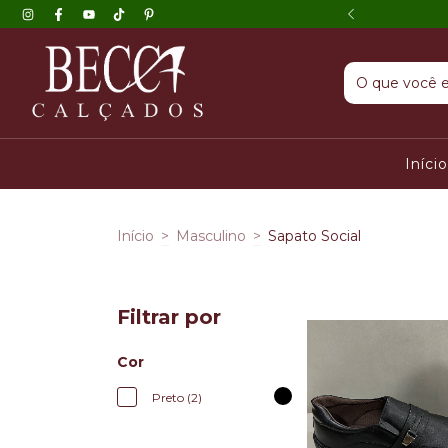
INO DO 45 AO 48
Iníci
Início
>
Masculino
>
Sapato Social
Filtrar por
Cor
Preto (2)