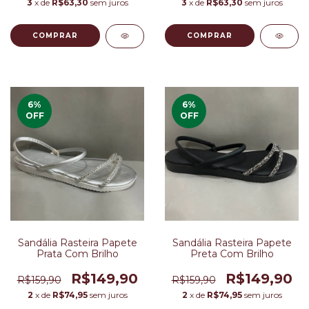
3
x de
R$63,30
sem juros
3
x de
R$63,30
sem juros
COMPRAR
COMPRAR
6
%
6
%
OFF
OFF
Sandália Rasteira Papete
Sandália Rasteira Papete
Prata Com Brilho
Preta Com Brilho
R$149,90
R$149,90
R$159,90
R$159,90
2
x de
R$74,95
sem juros
2
x de
R$74,95
sem juros