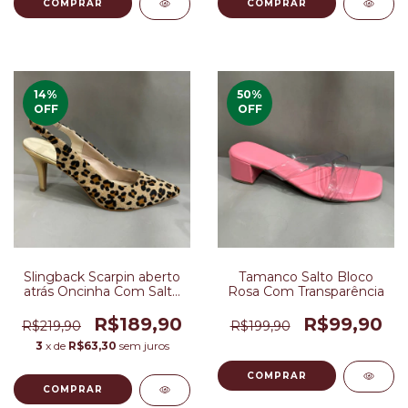
COMPRAR
COMPRAR
14
%
50
%
OFF
OFF
Slingback Scarpin aberto
Tamanco Salto Bloco
atrás Oncinha Com Salto
Rosa Com Transparência
Fino
R$189,90
R$99,90
R$219,90
R$199,90
3
x de
R$63,30
sem juros
COMPRAR
COMPRAR