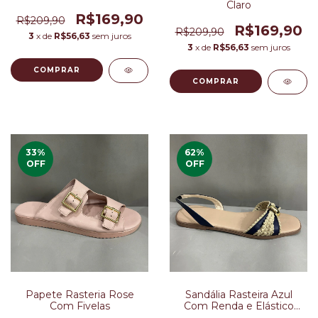
Claro
R$169,90
R$209,90
R$169,90
R$209,90
3
x de
R$56,63
sem juros
3
x de
R$56,63
sem juros
COMPRAR
COMPRAR
33
%
62
%
OFF
OFF
Papete Rasteria Rose
Sandália Rasteira Azul
Com Fivelas
Com Renda e Elástico
Embutido