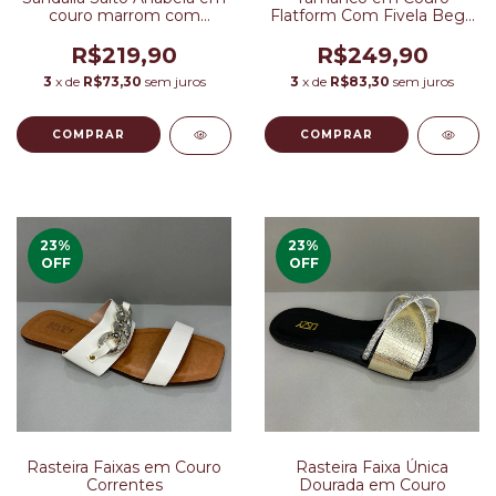
couro marrom com
Flatform Com Fivela Bege
elástico Transversal
Acinzentado
R$219,90
R$249,90
3
x de
R$73,30
sem juros
3
x de
R$83,30
sem juros
COMPRAR
COMPRAR
23
%
23
%
OFF
OFF
Rasteira Faixas em Couro
Rasteira Faixa Única
Correntes
Dourada em Couro