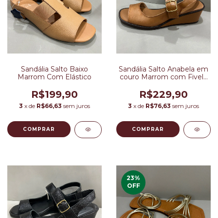
Sandália Salto Baixo
Sandália Salto Anabela em
Marrom Com Elástico
couro Marrom com Fivela
Regulável
R$199,90
R$229,90
3
x de
R$66,63
sem juros
3
x de
R$76,63
sem juros
COMPRAR
COMPRAR
23
%
OFF