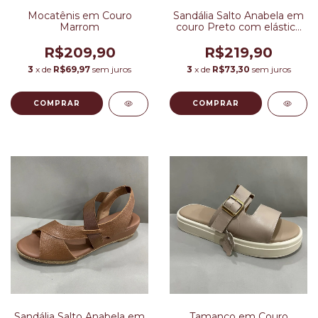
Mocatênis em Couro
Sandália Salto Anabela em
Marrom
couro Preto com elástico
Transversal
R$209,90
R$219,90
3
x de
R$69,97
sem juros
3
x de
R$73,30
sem juros
COMPRAR
COMPRAR
Sandália Salto Anabela em
Tamanco em Couro