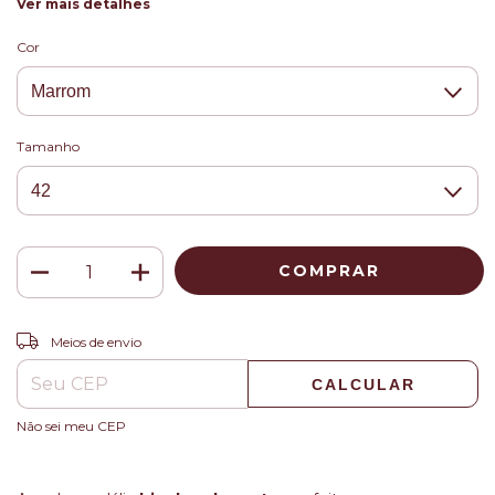
Ver mais detalhes
Cor
Tamanho
ALTERAR CEP
Entregas para o CEP:
Meios de envio
CALCULAR
Não sei meu CEP