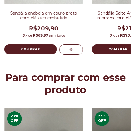
Sandália anabela em couro preto
Sandália Salto 
com elástico embutido
marrom com elás
R$209,90
R$21
3
x de
R$69,97
sem juros
3
x de
R$73
COMPRAR
COMPRAR
Para comprar com esse
produto
23
%
23
%
OFF
OFF