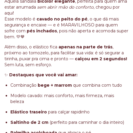
Aquela sandália
bicolor elegante
, perfeita para quem ama
estar arrumada
sem abrir mão do conforto
, chegou por
aqui!
Esse modelo é
cavado no peito do pé
, o que dá mais
segurança e encaixe — e é MARAVILHOSO para quem
sofre com
pés inchados
, pois não aperta e acomoda super
bem. 💛🤎
Além disso, o elástico fica
apenas na parte de trás
,
próximo ao tornozelo, para facilitar sua vida: é só segurar a
tirinha, puxar pra cima e pronto —
calçou em 2 segundos!
Sem luta, sem esforço.
✨
Destaques que você vai amar:
Combinação
bege + marrom
que combina com tudo
Modelo cavado: mais conforto, mais firmeza, mais
beleza
Elástico traseiro
para calçar rapidinho
Saltinho de 2 cm
(perfeito para caminhar o dia inteiro)
Palmilha acolchoada
que abraça o pé