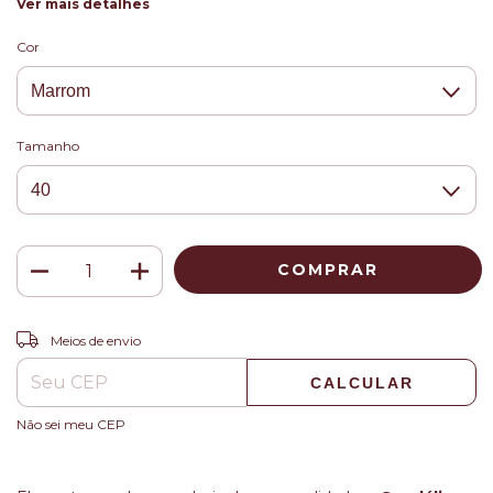
Ver mais detalhes
Cor
Tamanho
ALTERAR CEP
Entregas para o CEP:
Meios de envio
CALCULAR
Não sei meu CEP