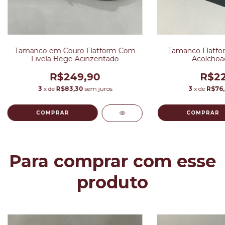
Tamanco em Couro Flatform Com
Tamanco Flatfor
Fivela Bege Acinzentado
Acolchoa
R$249,90
R$22
3
x de
R$83,30
sem juros
3
x de
R$76
COMPRAR
COMPRAR
Para comprar com esse
produto