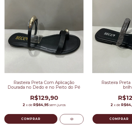
Rasteira Preta Com Aplicação
Rasteira Preta 
Dourada no Dedo e no Peito do Pé
bril
R$129,90
R$12
2
x de
R$64,95
sem juros
2
x de
R$64
COMPRAR
COMPRAR