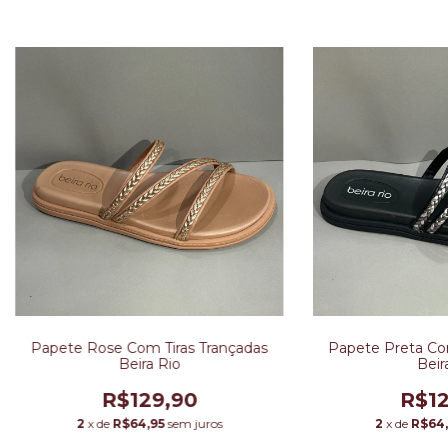
Papete Rose Com Tiras Trançadas
Papete Preta Com
Beira Rio
Beir
R$129,90
R$12
2
x de
R$64,95
sem juros
2
x de
R$64