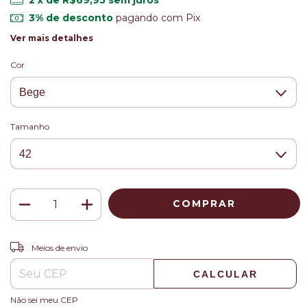
3% de desconto
pagando com Pix
Ver mais detalhes
Cor
Tamanho
ALTERAR CEP
Entregas para o CEP:
Meios de envio
CALCULAR
Não sei meu CEP