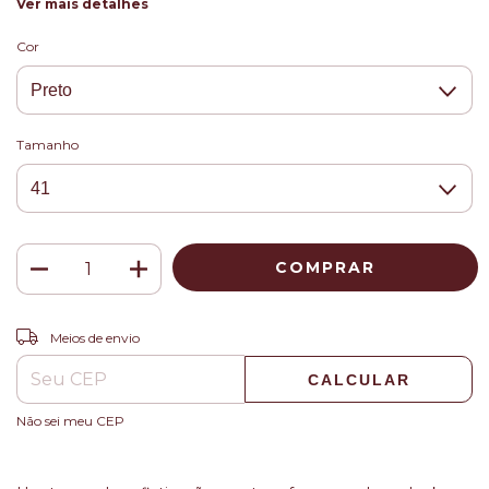
Ver mais detalhes
Cor
Tamanho
ALTERAR CEP
Entregas para o CEP:
Meios de envio
CALCULAR
Não sei meu CEP